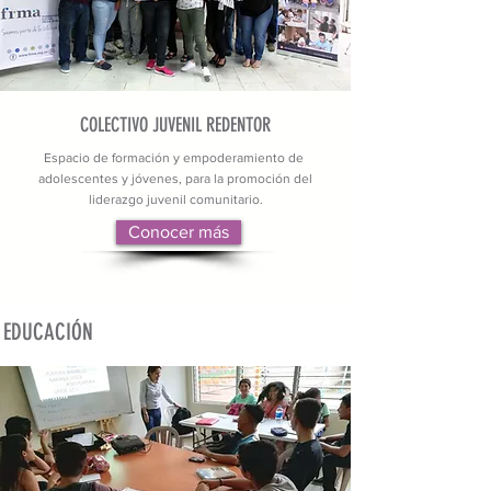
COLECTIVO JUVENIL REDENTOR
Espacio de formación y empoderamiento de
adolescentes y jóvenes, para la promoción del
liderazgo juvenil comunitario.
Conocer más
EDUCACIÓN