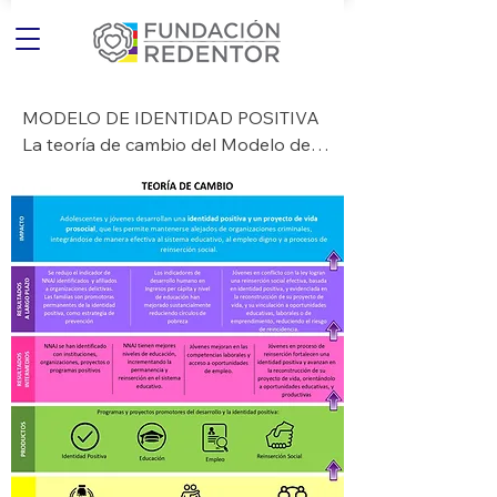
MODELO DE IDENTIDAD POSITIVA

La teoría de cambio del Modelo de 
Identidad Positiva de Fundación 
Redentor parte del reconocimiento 
de que el involucramiento de 
adolescentes y jóvenes en 
organizaciones criminales es el 
resultado de una combinación de 
factores individuales, sociales y 
estructurales que inciden 
directamente en la construcción de 
su identidad y en sus trayectorias de 
vida. En este sentido, el modelo 
propone que la prevención de la 
violencia requiere una intervención 