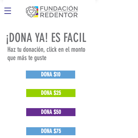
¡DONA YA! ES FACIL
Haz tu donación, click en el monto
que más te guste
DONA $10
DONA $25
DONA $50
DONA $75